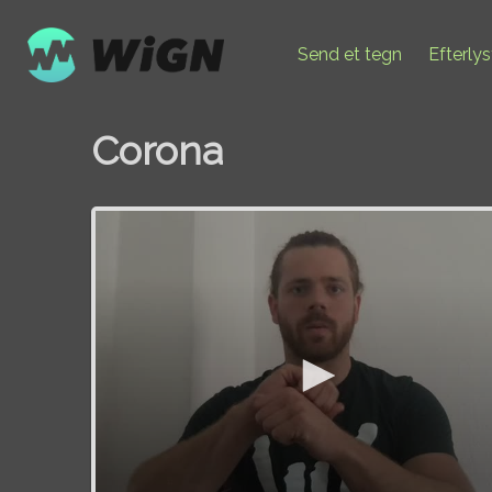
Send et tegn
Efterly
Corona