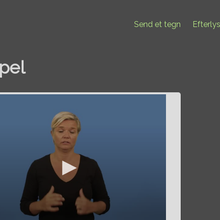
Send et tegn
Efterly
pel