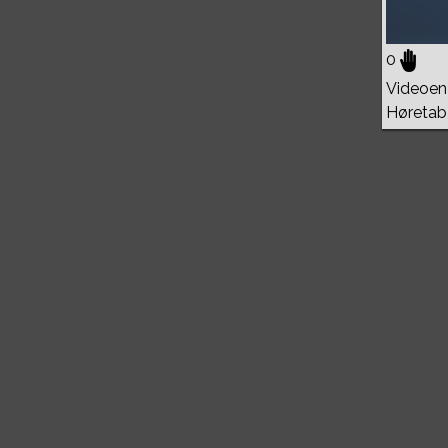
0
Videoen 
Høretab