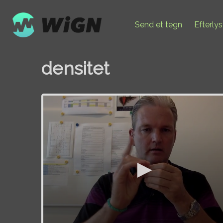
Send et tegn
Efterly
densitet