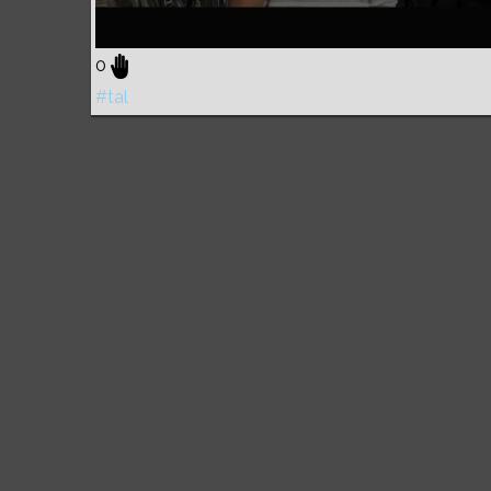
0
#tal