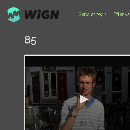
Send et tegn
Efterly
85