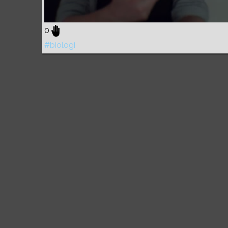
0
#biologi