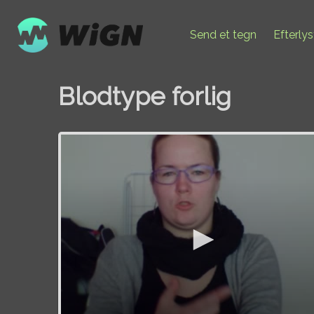
Send et tegn
Efterly
Blodtype forlig