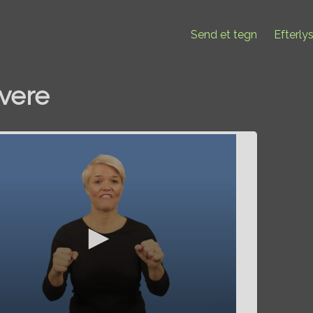
Send et tegn
Efterly
ivere