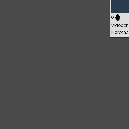
0
Videoen 
Høretab