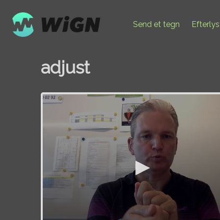
Send et tegn
Efterly
adjust