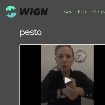
Send et tegn
Efterly
pesto