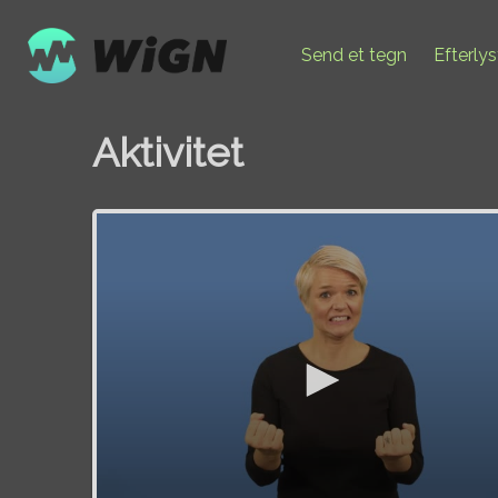
Send et tegn
Efterly
Aktivitet