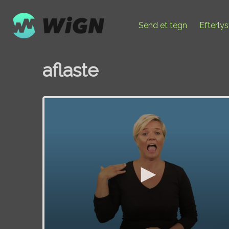
Send et tegn
Efterly
aflaste