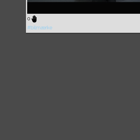
0
#bilmærke