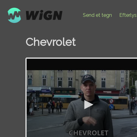
Send et tegn
Efterly
Chevrolet