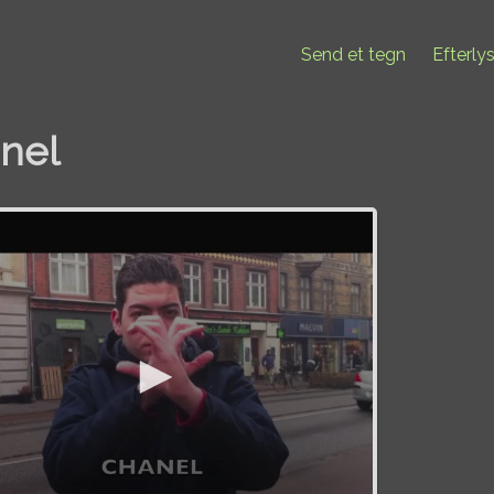
Send et tegn
Efterly
nel