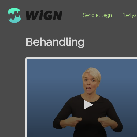
Send et tegn
Efterly
Behandling