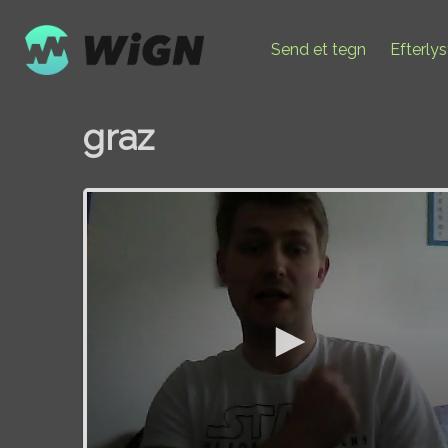
Send et tegn
Efterly
graz