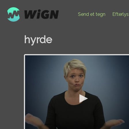
Send et tegn
Efterly
hyrde