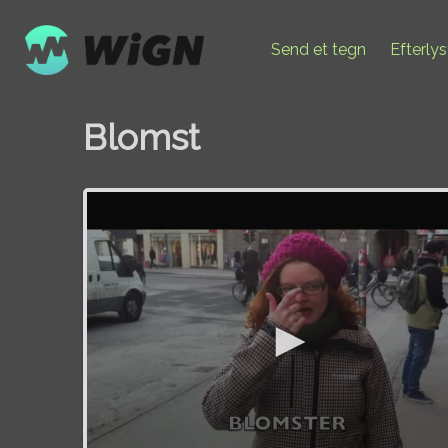
Send et tegn
Efterly
Blomst