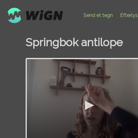
Send et tegn
Efterly
Springbok antilope