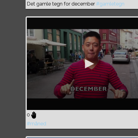
Det gamle tegn for december
#gamletegn
0
#måned