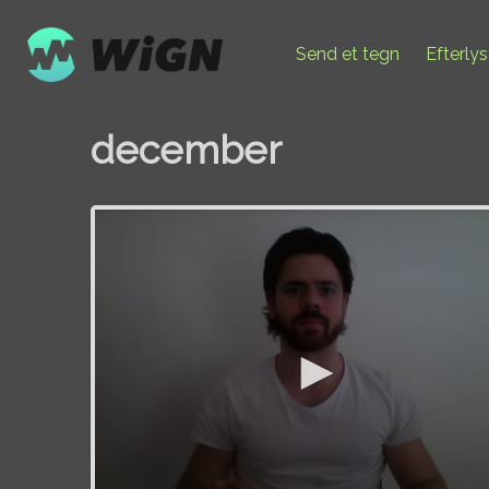
Send et tegn
Efterly
december