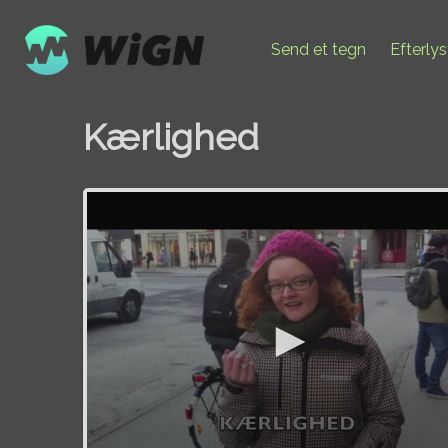
Send et tegn
Efterly
Kærlighed