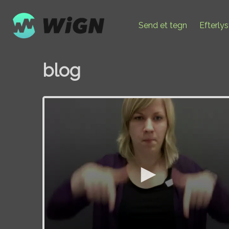
Send et tegn
Efterly
blog