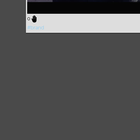
0
#brand