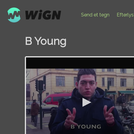
Send et tegn
Efterly
B Young