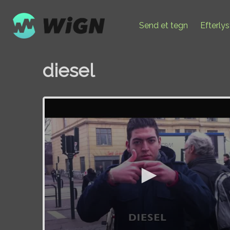
Send et tegn
Efterly
diesel