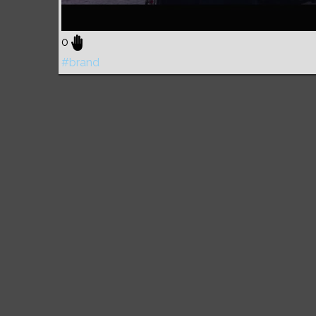
0
#brand