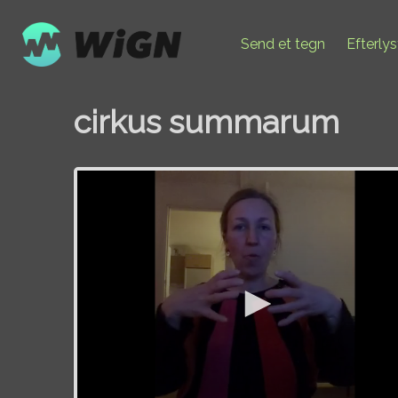
Send et tegn
Efterly
cirkus summarum