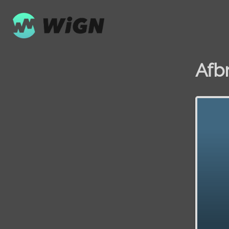
Afb
Volume
0%