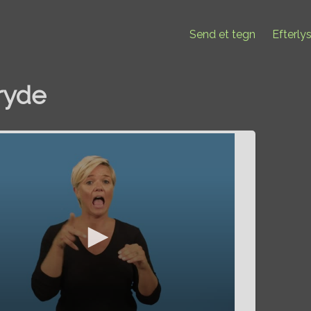
Send et tegn
Efterly
ryde