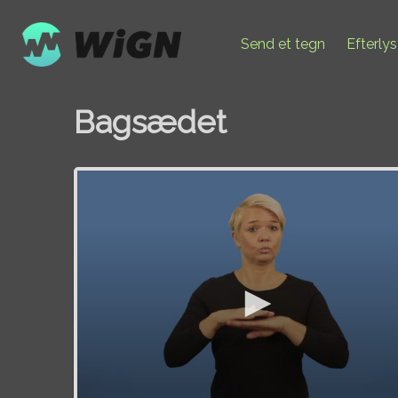
Send et tegn
Efterly
Bagsædet