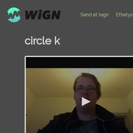
Send et tegn
Efterly
circle k