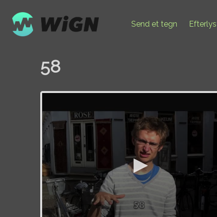
Send et tegn
Efterly
58