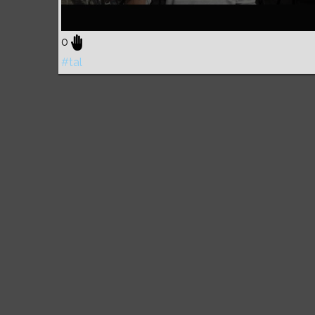
0
#tal