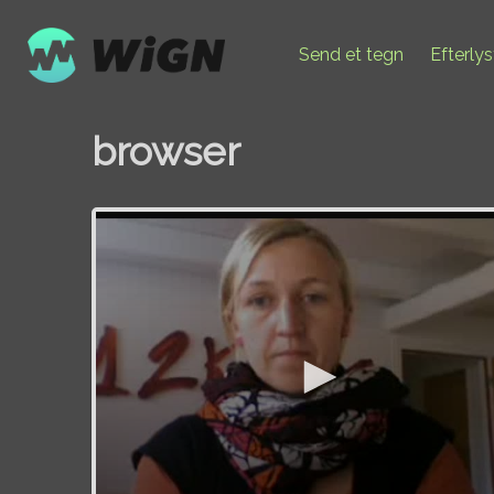
Send et tegn
Efterly
browser