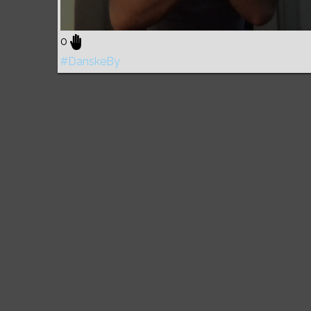
0
#DanskeBy