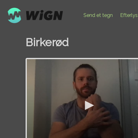
Send et tegn
Efterly
Birkerød