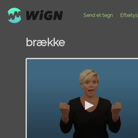
Send et tegn
Efterly
brække