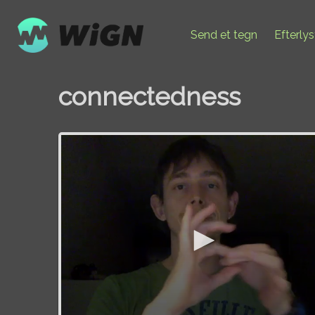
Send et tegn
Efterly
connectedness