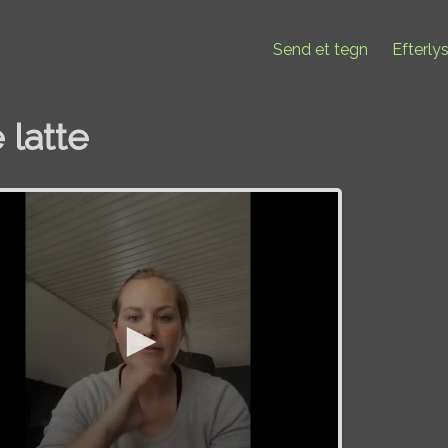
Send et tegn
Efterly
 latte