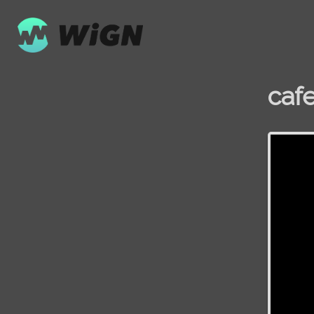
cafe
Volume
0%