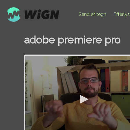
Send et tegn
Efterly
adobe premiere pro