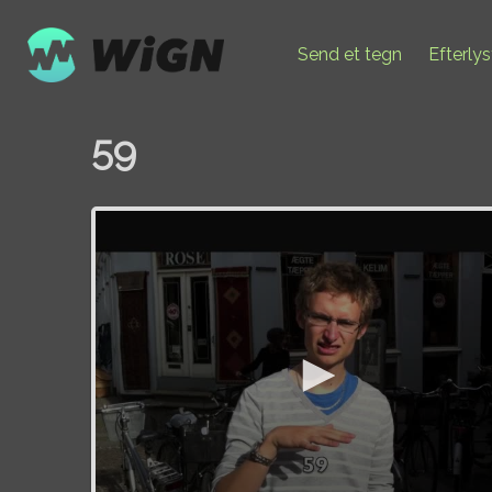
Send et tegn
Efterly
59