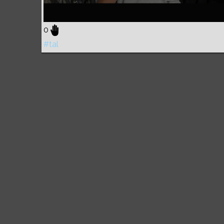
0
#tal