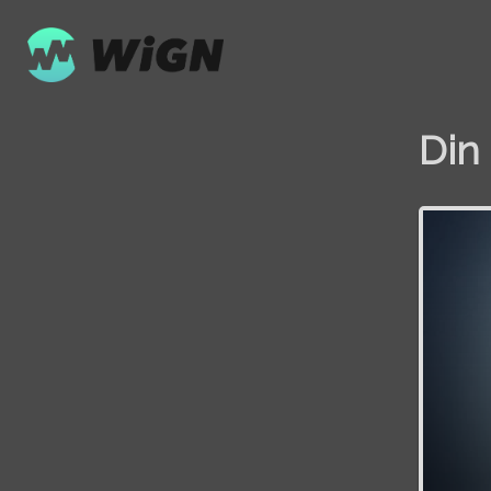
Din
Volume
0%