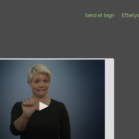
Send et tegn
Efterly