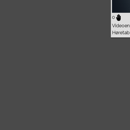
0
Videoen 
Høretab