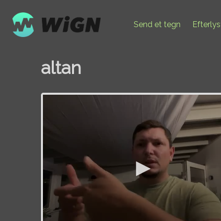
Send et tegn
Efterly
altan