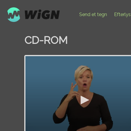
Send et tegn
Efterly
CD-ROM