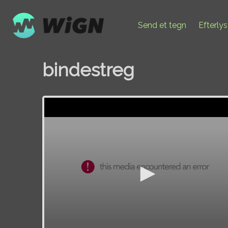
Send et tegn
Efterly
bindestreg