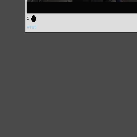
0
#ret