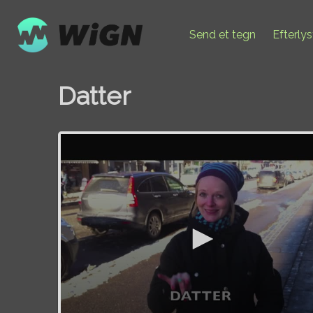
Send et tegn
Efterly
Datter