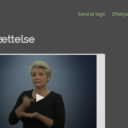
Send et tegn
Efterly
ættelse