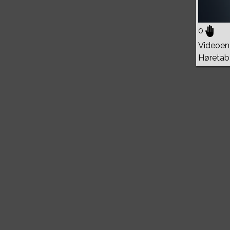
0
Videoen 
Høretab