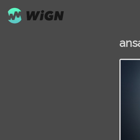
ans
Volume
0%