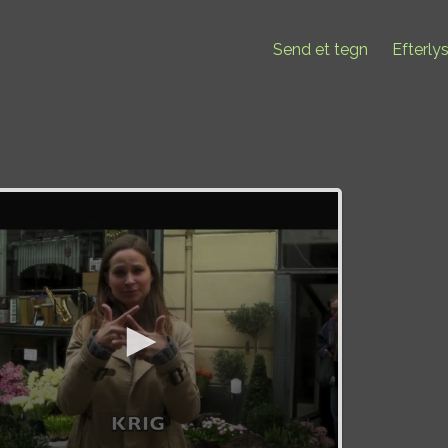
Send et tegn
Efterly