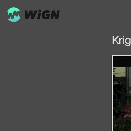
Krig
Volume
0%