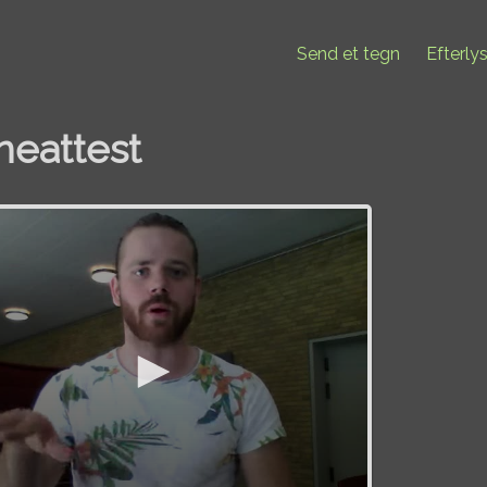
Send et tegn
Efterly
neattest