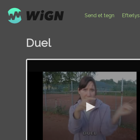
Send et tegn
Efterly
Duel