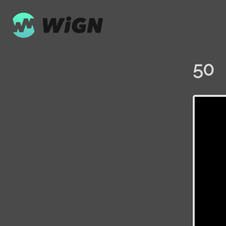
50
Volume
0%