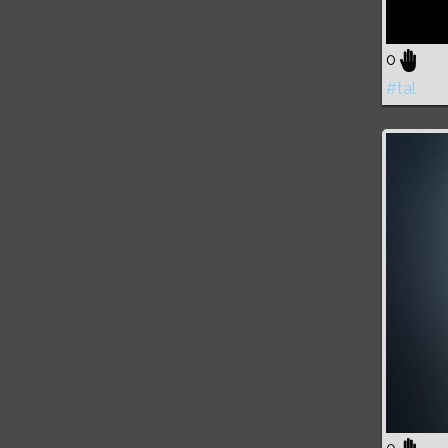
0
#tal
Volume
0%