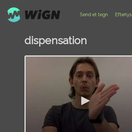
Send et tegn
Efterly
dispensation