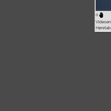
0
Videoen 
Høretab