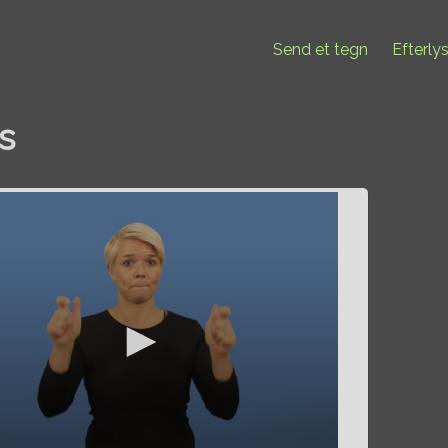
Send et tegn
Efterly
s