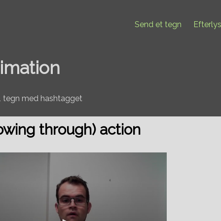
Send et tegn
Efterly
imation
21 tegn med hashtagget
lowing through) action