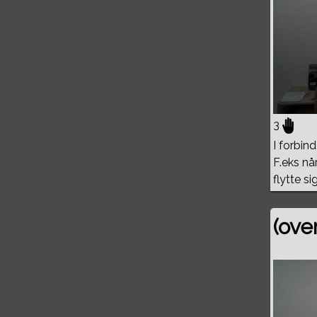
3
I forbi
F.eks nå
flytte s
(ove
Volume
0%