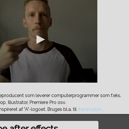
eproducent som leverer computerprogrammer som f.eks.
p, Illustrator, Premiere Pro osv.
spireret af "A"-logoet. Bruges bl.a. til
#animation
e after effects