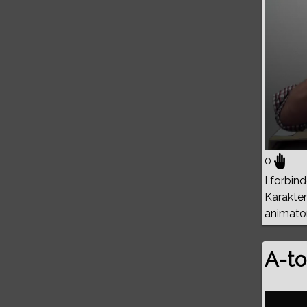
0
I forbi
Karakter
animator
A-to
Volume
0%