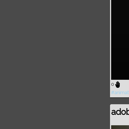
0
#animat
ado
Volume