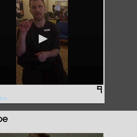
ion
be