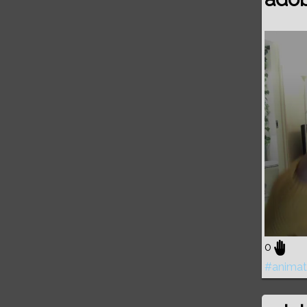
Volume
0%
0
#animat