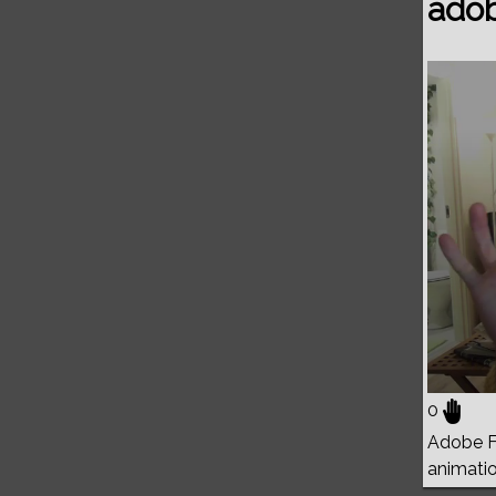
adob
Volume
0%
0
Adobe Fl
animati