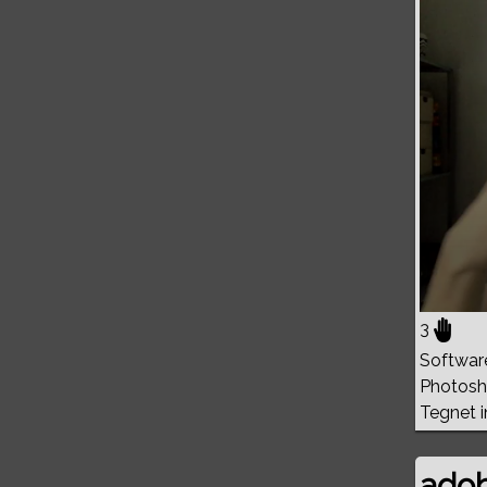
0%
3
Softwar
Photosho
Tegnet in
adob