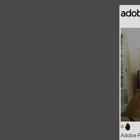
adob
Volume
0%
0
Adobe Pr