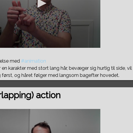
ndelse med
#animation
r en karakter med stort lang hår, bevæger sig hurtig til side, vi
ig først, og håret følger med langsom bagefter hovedet.
rlapping) action