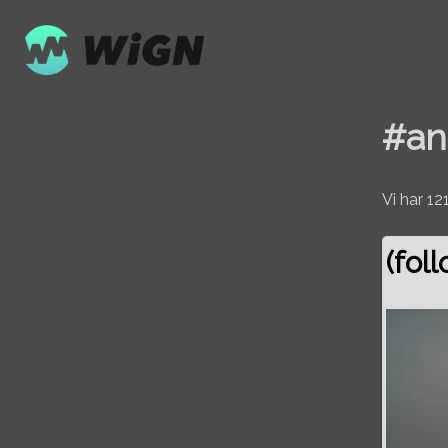
#an
Vi har 1
(fol
Volume
0%