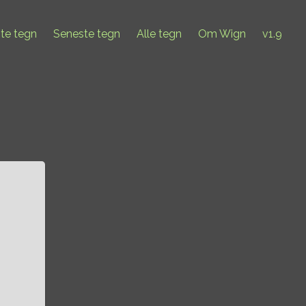
ste tegn
Seneste tegn
Alle tegn
Om Wign
v1.9