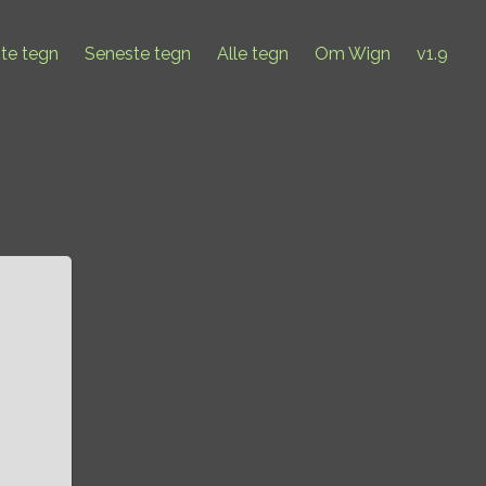
ste tegn
Seneste tegn
Alle tegn
Om Wign
v1.9