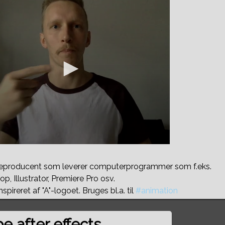
eproducent som leverer computerprogrammer som f.eks.
p, Illustrator, Premiere Pro osv.
spireret af "A"-logoet. Bruges bl.a. til
#animation
e after effects