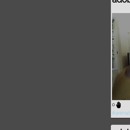
Volume
0%
0
#animat