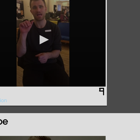
ion
be