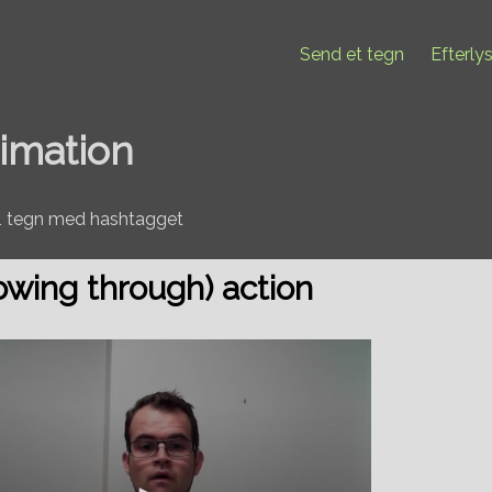
Send et tegn
Efterly
imation
21 tegn med hashtagget
lowing through) action