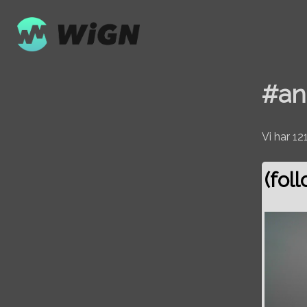
#an
Vi har 1
(fol
Volume
0%