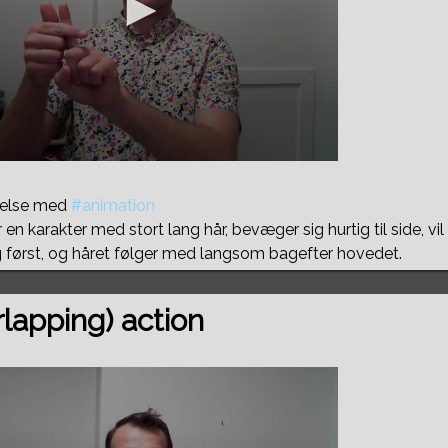
ndelse med
#animation
r en karakter med stort lang hår, bevæger sig hurtig til side, vi
ig først, og håret følger med langsom bagefter hovedet.
rlapping) action