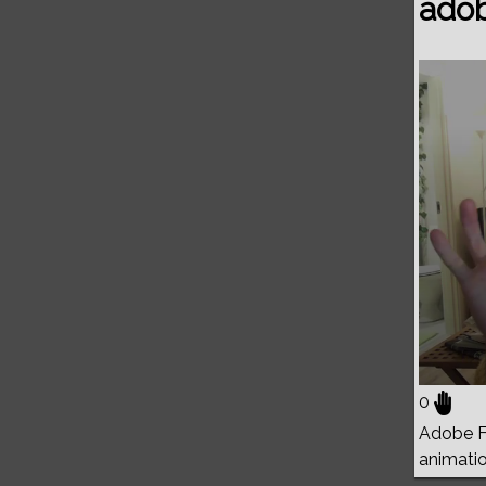
adob
Volume
0%
0
Adobe Fl
animati