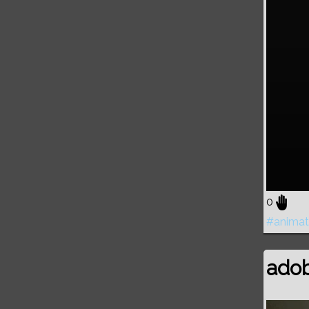
0
#animat
ado
Volume