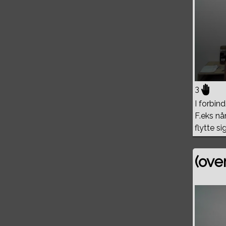
3
I forbi
F.eks nå
flytte s
(ove
Volume
0%