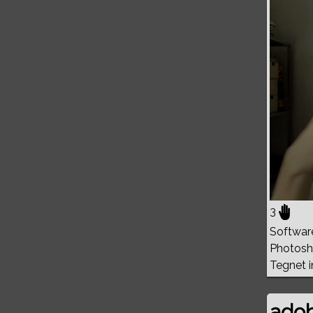
0%
3
Softwar
Photosho
Tegnet in
adob