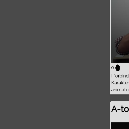
0
I forbi
Karakter
animator
A-to
Volume
0%