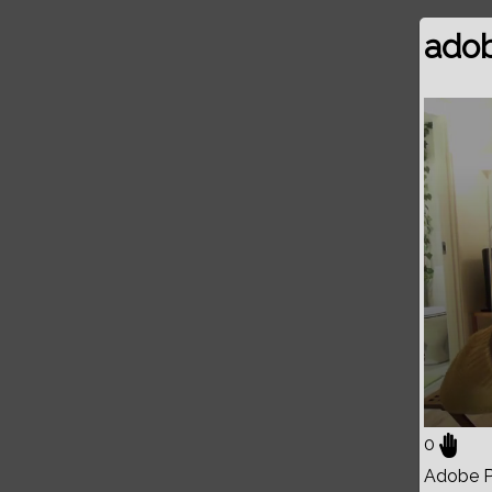
adob
Volume
0%
0
Adobe Pr