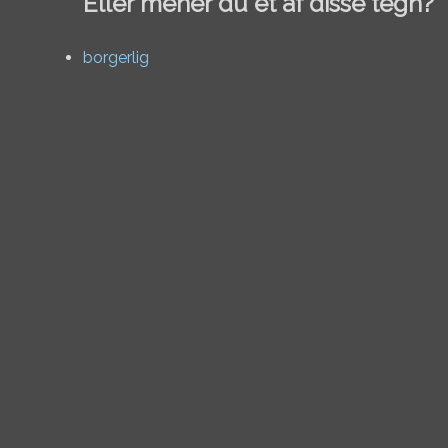
Eller mener du et af disse tegn?
borgerlig